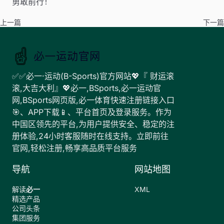
勇敢前行！
上一篇
下一篇
✅✅必一·运动(B-Sports)官方网站💖『 财运滚
滚,大吉大利』💖必一,BSports,必一运动官
网,BSports网页版,必一体育快速注册链接入口
🎯、APP下载📱、平台首页及登录服务。作为
中国区领先的平台,为用户提供安全、稳定的注
册体验,24小时客服随时在线支持。立即前往
官网,轻松注册,畅享高品质平台服务
导航
网站地图
解读
必一
XML
精选产品
公司头条
集团服务