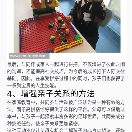
最后，与同伴或家人一起进行拼搭，不仅增进了彼此之间
的沟通，还能提高社交技巧，为今后的成长打下人际交往
基础。因此，在享受拼搭过程中的同时，孩子们也获得了
一系列宝贵的人生技能。
4、增强亲子关系的方法
在家庭教育中，共同参与活动被广泛认为是一种有效的方
法，而乐高拼搭恰好提供了这样的平台。父母可以借助这
本书，与孩子一起探索丰富多彩的足球世界，共同完成各
种挑战任务，使亲子关系更加紧密。
这种互动不仅让父母有机会了解孩子内心真实想法，还能