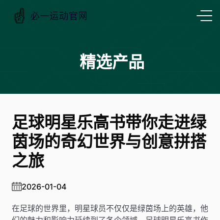
精选产品
足球明星乐高书带你走进绿
茵场的奇幻世界与创意拼搭
之旅
2026-01-04
在足球的世界里，明星球员不仅仅是绿茵场上的英雄，他
们的魅力和影响力延续到了各个领域。足球明星乐高书作