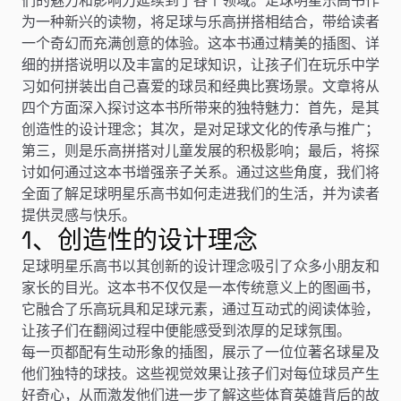
为一种新兴的读物，将足球与乐高拼搭相结合，带给读者
一个奇幻而充满创意的体验。这本书通过精美的插图、详
细的拼搭说明以及丰富的足球知识，让孩子们在玩乐中学
习如何拼装出自己喜爱的球员和经典比赛场景。文章将从
四个方面深入探讨这本书所带来的独特魅力：首先，是其
创造性的设计理念；其次，是对足球文化的传承与推广；
第三，则是乐高拼搭对儿童发展的积极影响；最后，将探
讨如何通过这本书增强亲子关系。通过这些角度，我们将
全面了解足球明星乐高书如何走进我们的生活，并为读者
提供灵感与快乐。
1、创造性的设计理念
足球明星乐高书以其创新的设计理念吸引了众多小朋友和
家长的目光。这本书不仅仅是一本传统意义上的图画书，
它融合了乐高玩具和足球元素，通过互动式的阅读体验，
让孩子们在翻阅过程中便能感受到浓厚的足球氛围。
每一页都配有生动形象的插图，展示了一位位著名球星及
他们独特的球技。这些视觉效果让孩子们对每位球员产生
好奇心，从而激发他们进一步了解这些体育英雄背后的故