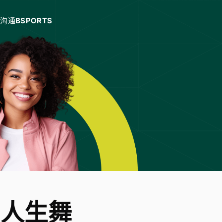
沟通
BSPORTS
到人生舞