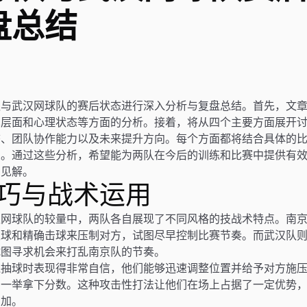
盘总结
队与武汉网球队的赛后状态进行深入分析与复盘总结。首先，文
术层面和心理状态等方面的分析。接着，将从四个主要方面展开
态、团队协作能力以及未来提升方向。每个方面都将结合具体的
架。通过这些分析，希望能为两队在今后的训练和比赛中提供有
的见解。
技巧与战术运用
汉网球队的较量中，两队各自展现了不同风格的技战术特点。南
发球和精确击球来压制对方，试图尽早控制比赛节奏。而武汉队
试图寻求机会来打乱南京队的节奏。
线抽球时表现得非常自信，他们能够迅速调整位置并给予对方施
期一举拿下分数。这种攻击性打法让他们在场上占据了一定优势
增加。