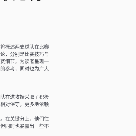
章将概述两支球队在比赛
讨论，分别是比赛技巧与
比赛细节，为读者呈现一
效的参考，同时也为广大
京队在进攻端采取了积极
则相对保守，更多地依赖
压。在关键分上，他们往
，但同时也暴露出一些不