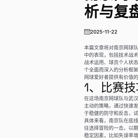
析与复
2025-11-22
本篇文章将对南京网球
中的表现，包括技术战
战术运用、球员个人状
个全面而深入的分析框
网球爱好者提供有价值
1、比赛
在这场南京网球队与武
主动的策略，通过快速
于稳健的防守和反击，
具体来看，南京队在底
往选择冒险的一击，以
稳定因素，比如失误率