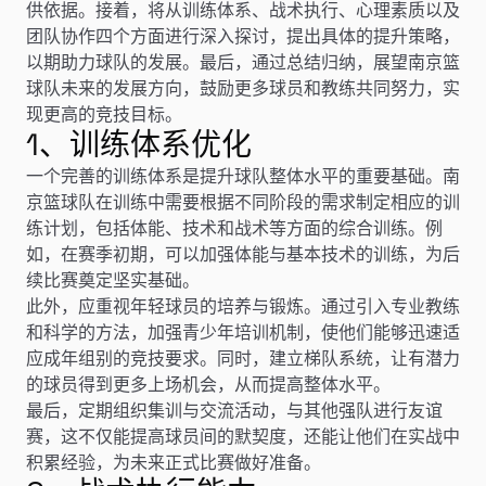
供依据。接着，将从训练体系、战术执行、心理素质以及
团队协作四个方面进行深入探讨，提出具体的提升策略，
以期助力球队的发展。最后，通过总结归纳，展望南京篮
球队未来的发展方向，鼓励更多球员和教练共同努力，实
现更高的竞技目标。
1、训练体系优化
一个完善的训练体系是提升球队整体水平的重要基础。南
京篮球队在训练中需要根据不同阶段的需求制定相应的训
练计划，包括体能、技术和战术等方面的综合训练。例
如，在赛季初期，可以加强体能与基本技术的训练，为后
续比赛奠定坚实基础。
此外，应重视年轻球员的培养与锻炼。通过引入专业教练
和科学的方法，加强青少年培训机制，使他们能够迅速适
应成年组别的竞技要求。同时，建立梯队系统，让有潜力
的球员得到更多上场机会，从而提高整体水平。
最后，定期组织集训与交流活动，与其他强队进行友谊
赛，这不仅能提高球员间的默契度，还能让他们在实战中
积累经验，为未来正式比赛做好准备。