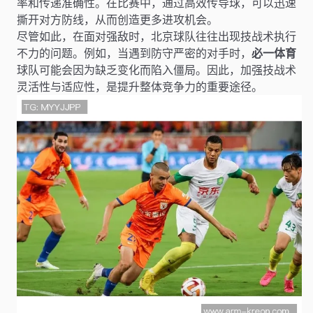
率和传递准确性。在比赛中，通过高效传导球，可以迅速
撕开对方防线，从而创造更多进攻机会。
尽管如此，在面对强敌时，北京球队往往出现技战术执行
不力的问题。例如，当遇到防守严密的对手时，
必一体育
球队可能会因为缺乏变化而陷入僵局。因此，加强技战术
灵活性与适应性，是提升整体竞争力的重要途径。