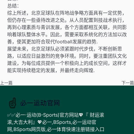
总结：
综上所述，北京足球队在阵地战争略方面具有一定优势，
但仍存在一些亟待改进之处。从人员配置到技战术执行，
再到心理素质与青训发展，各个方面都相互关联，共同影
响着球队整体水平。因此，需要采取系统化的方法加以改
善，使其更加符合现代football发展的趋势.
展望未来，北京足球队必须紧跟时代步伐，不断创新思
路，以适应日益激烈的竞争环境。同时，要注重团队文化
建设，为每位成员提供一个积极向上的成长空间，这样才
能实现持续稳定的发展，并最终走向辉煌.
上一篇
下一篇
✅✅必一·运动(B-Sports)官方网站💖『 财运滚
滚,大吉大利』💖必一,BSports,必一运动官
网,BSports网页版,必一体育快速注册链接入口