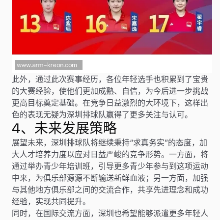
此外，通过此次赛事经历，各位年轻选手也积累到了宝贵
的大赛经验，使他们更加成熟、自信，为今后进一步挑战
更高目标奠定基础。在竞争日益激烈的大环境下，这样出
色的表现无疑为深圳排球队赢得了更多关注与认可。
4、未来发展策略
展望未来，深圳排球队将继续秉持“求真务实”的态度，加
大人才培养力度以应对日益严峻的竞争形势。一方面，将
通过举办青少年培训班，引导更多青少年参与到这项运动
中来，为俱乐部源源不断输送新鲜血液；另一方面，加强
与其他地方俱乐部之间的交流合作，共享先进理念和成功
经验，实现共同提升。
同时，在国际交流方面，深圳也希望能够派遣更多年轻人