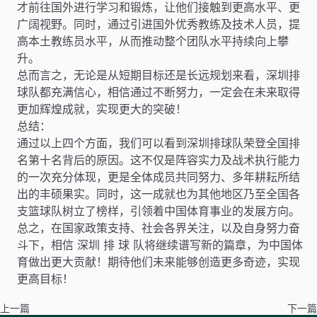
才前往国外进行学习和锻炼，让他们接触到更高水平、更
广阔视野。同时，通过引进国外优秀教练及技术人员，提
高本土教练员水平，从而推动整个团队水平持续向上攀
升。
总而言之，无论是从短期目标还是长远规划来看，深圳排
球队都充满信心，相信通过不断努力，一定会在未来取得
更加辉煌成就，实现更大的突破！
总结：
通过以上四个方面，我们可以看到深圳排球队荣登全国排
名第十名背后的原因。这不仅是阵容实力及战术执行能力
的一次充分体现，更是全体成员共同努力、多年耕耘所结
出的丰硕果实。同时，这一成就也为其他地区乃至全国各
支篮球队树立了榜样，引领着中国体育事业的发展方向。
总之，在国家政策支持、社会各界关注，以及自身努力奋
斗下，相信 深圳 排 球 队将继续谱写新的篇章，为中国体
育做出更大贡献！期待他们未来能够创造更多奇迹，实现
更高目标！
上一篇
下一篇