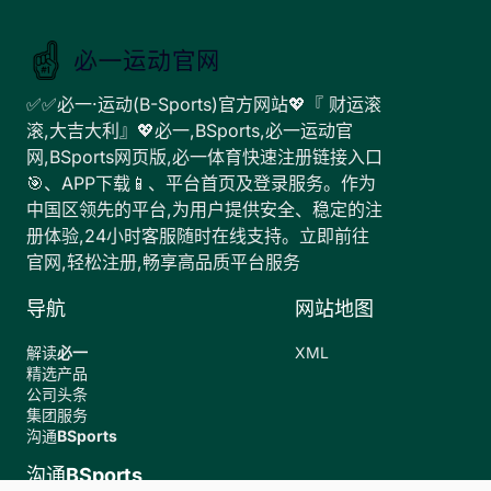
✅✅必一·运动(B-Sports)官方网站💖『 财运滚
滚,大吉大利』💖必一,BSports,必一运动官
网,BSports网页版,必一体育快速注册链接入口
🎯、APP下载📱、平台首页及登录服务。作为
中国区领先的平台,为用户提供安全、稳定的注
册体验,24小时客服随时在线支持。立即前往
官网,轻松注册,畅享高品质平台服务
导航
网站地图
解读
必一
XML
精选产品
公司头条
集团服务
沟通
BSports
沟通
BSports